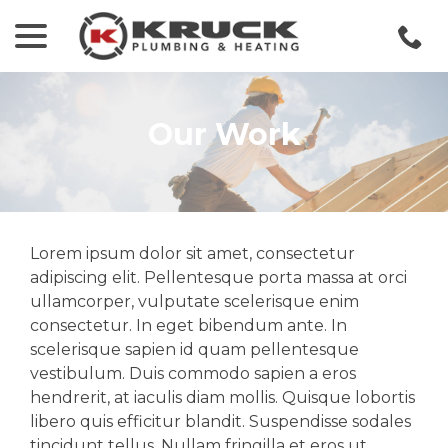
menu
Skip
to
Content
Our Work
Lorem ipsum dolor sit amet, consectetur
adipiscing elit. Pellentesque porta massa at orci
ullamcorper, vulputate scelerisque enim
consectetur. In eget bibendum ante. In
scelerisque sapien id quam pellentesque
vestibulum. Duis commodo sapien a eros
hendrerit, at iaculis diam mollis. Quisque lobortis
libero quis efficitur blandit. Suspendisse sodales
tincidunt tellus. Nullam fringilla et eros ut